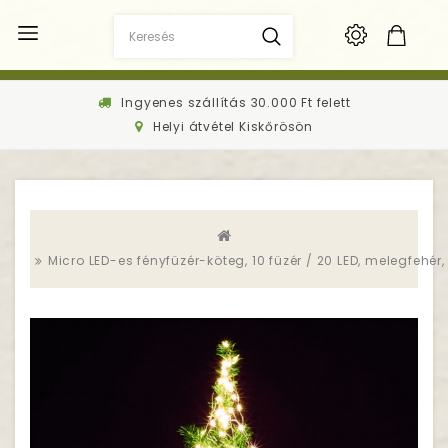
Ingyenes szállítás 30.000 Ft felett
Helyi átvétel Kiskőrösön
Micro LED-es fényfüzér-köteg, 10 füzér / 20 LED, melegfehér, kü