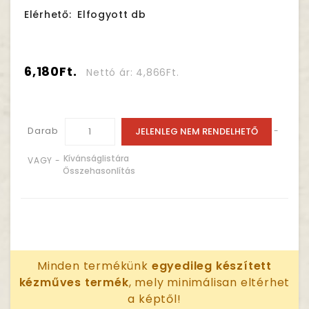
Elérhető:
Elfogyott db
6,180Ft.
Nettó ár: 4,866Ft.
Darab
JELENLEG NEM RENDELHETŐ
-
Kívánságlistára
VAGY -
Összehasonlítás
Minden termékünk
egyedileg készített
kézműves termék
, mely minimálisan eltérhet
a képtől!