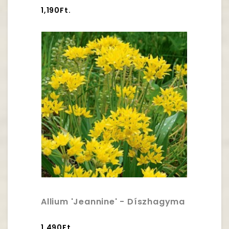
1,190Ft.
Allium 'Jeannine' - Díszhagyma
1,490Ft.