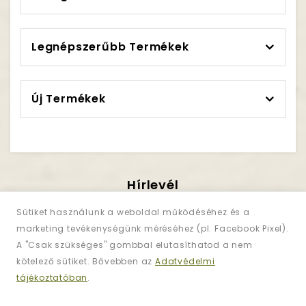
Legnépszerűbb Termékek
Új Termékek
Hírlevél
Iratkozzon Fel!
Sütiket használunk a weboldal működéséhez és a
marketing tevékenységünk méréséhez (pl. Facebook Pixel).
A "Csak szükséges" gombbal elutasíthatod a nem
Regisztráljon és iratkozzon fel
hírlevelünkre
kötelező sütiket. Bővebben az
Adatvédelmi
az akciókért!
tájékoztatóban
.