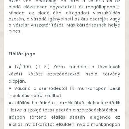
akkor van lehetőség, ha erről a vásárló és az
eladó előzetesen egyeztetett és megállapodott.
Minden, az eladó által elfogadott visszaküldés
esetén, a vásárló igényelheti az áru cseréjét vagy
a vételár visszatérítését. Más kártérítésnek helye
nincs.
Elállás joga
A 17/1999. (II. 5.) Korm. rendelet a távollevők
között kötött szerződésekről szóló törvény
alapján.
A Vásárló a szerződéstől 14 munkanapon belül
indokolás nélkül elállhat.
Az elállási határidő a termék átvételekor kezdődik
illetve a szolgáltatás esetén a szerződéskötéskor.
Írásban történő elállás esetén elegendő az
elállási nyilatkozatot elküldeni nyolc munkanapon