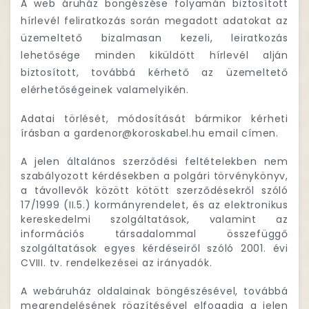
A web áruház böngészése folyamán biztosított
hírlevél feliratkozás során megadott adatokat az
üzemeltető bizalmasan kezeli, leiratkozás
lehetősége minden kiküldött hírlevél alján
biztosított, továbbá kérhető az üzemeltető
elérhetőségeinek valamelyikén.
Adatai törlését, módosítását bármikor kérheti
írásban a gardenor@koroskabel.hu email címen.
A jelen általános szerződési feltételekben nem
szabályozott kérdésekben a polgári törvénykönyv,
a távollevők között kötött szerződésekről szóló
17/1999 (II.5.) kormányrendelet, és az elektronikus
kereskedelmi szolgáltatások, valamint az
információs társadalommal összefüggő
szolgáltatások egyes kérdéseiről szóló 2001. évi
CVIII. tv. rendelkezései az irányadók.
A webáruház oldalainak böngészésével, továbbá
megrendelésének rögzítésével elfogadja a jelen