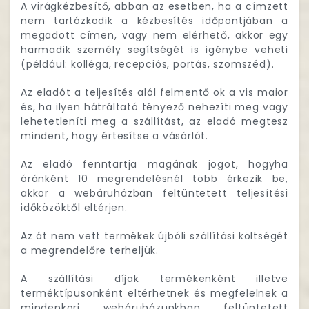
A virágkézbesítő, abban az esetben, ha a címzett
nem tartózkodik a kézbesítés időpontjában a
megadott címen, vagy nem elérhető, akkor egy
harmadik személy segítségét is igénybe veheti
(például: kolléga, recepciós, portás, szomszéd).
Az eladót a teljesítés alól felmentő ok a vis maior
és, ha ilyen hátráltató tényező nehezíti meg vagy
lehetetleníti meg a szállítást, az eladó megtesz
mindent, hogy értesítse a vásárlót.
Az eladó fenntartja magának jogot, hogyha
óránként 10 megrendelésnél több érkezik be,
akkor a webáruházban feltüntetett teljesítési
időközöktől eltérjen.
Az át nem vett termékek újbóli szállítási költségét
a megrendelőre terheljük.
A szállítási díjak termékenként illetve
terméktípusonként eltérhetnek és megfelelnek a
mindenkori webáruházunkban feltüntetett