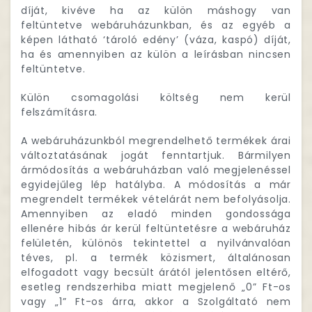
díját, kivéve ha az külön máshogy van
feltüntetve webáruházunkban, és az egyéb a
képen látható ‘tároló edény’ (váza, kaspó) díját,
ha és amennyiben az külön a leírásban nincsen
feltüntetve.
Külön csomagolási költség nem kerül
felszámításra.
A webáruházunkból megrendelhető termékek árai
változtatásának jogát fenntartjuk. Bármilyen
ármódosítás a webáruházban való megjelenéssel
egyidejűleg lép hatályba. A módosítás a már
megrendelt termékek vételárát nem befolyásolja.
Amennyiben az eladó minden gondossága
ellenére hibás ár kerül feltüntetésre a webáruház
felületén, különös tekintettel a nyilvánvalóan
téves, pl. a termék közismert, általánosan
elfogadott vagy becsült árától jelentősen eltérő,
esetleg rendszerhiba miatt megjelenő „0” Ft-os
vagy „1” Ft-os árra, akkor a Szolgáltató nem