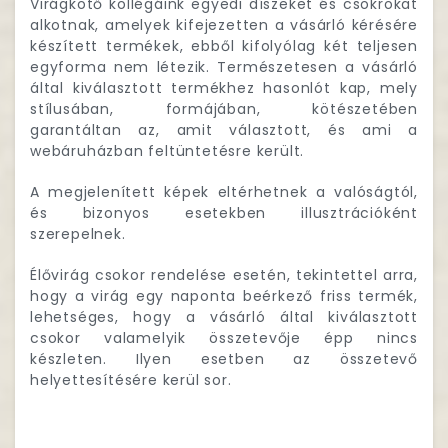
Virágkötő kollégáink egyedi díszeket és csokrokat
alkotnak, amelyek kifejezetten a vásárló kérésére
készített termékek, ebből kifolyólag két teljesen
egyforma nem létezik. Természetesen a vásárló
által kiválasztott termékhez hasonlót kap, mely
stílusában, formájában, kötészetében
garantáltan az, amit választott, és ami a
webáruházban feltüntetésre került.
A megjelenített képek eltérhetnek a valóságtól,
és bizonyos esetekben illusztrációként
szerepelnek.
Élővirág csokor rendelése esetén, tekintettel arra,
hogy a virág egy naponta beérkező friss termék,
lehetséges, hogy a vásárló által kiválasztott
csokor valamelyik összetevője épp nincs
készleten. Ilyen esetben az összetevő
helyettesítésére kerül sor.