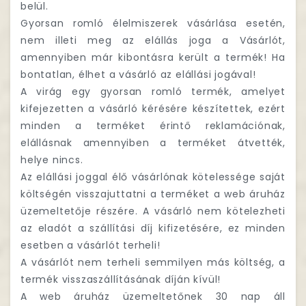
belül.
Gyorsan romló élelmiszerek vásárlása esetén,
nem illeti meg az elállás joga a Vásárlót,
amennyiben már kibontásra került a termék! Ha
bontatlan, élhet a vásárló az elállási jogával!
A virág egy gyorsan romló termék, amelyet
kifejezetten a vásárló kérésére készítettek, ezért
minden a terméket érintő reklamációnak,
elállásnak amennyiben a terméket átvették,
helye nincs.
Az elállási joggal élő vásárlónak kötelessége saját
költségén visszajuttatni a terméket a web áruház
üzemeltetője részére. A vásárló nem kötelezheti
az eladót a szállítási díj kifizetésére, ez minden
esetben a vásárlót terheli!
A vásárlót nem terheli semmilyen más költség, a
termék visszaszállításának díján kívül!
A web áruház üzemeltetőnek 30 nap áll