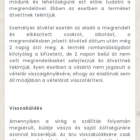
módunk és lehetőségünk ezt előre tudatni a
megrendelővel. Ebben az esetben a terméket
átvettnek tekintjük.
Személyes átvétel esetén az eladó a megrendelt
és elkészített csokrot, alkotást, a
megrendelésben jelzett átvételi dátum után még
2 napig őrzi meg. A termék romlandóságából
kifolyólag a kifizetett, de 2 napon belül át nem
vett megrendeléseket selejtezzük és átvettnek
tekintjük. Ilyen esetben a vásárló nem jogosult a
vételár visszaigénylésére, ahogy az eladónak sem
áll módjában a vételárat visszatéríteni.
Visszaküldés
Amennyiben a virág a szállítás folyamán
megsérült, küldje vissza és saját költségünkre
azonnal kicseréljük. Az áru visszaküldésére csak