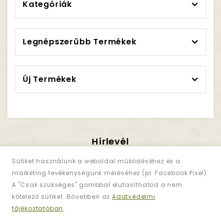
Kategóriák
Legnépszerűbb Termékek
Új Termékek
Hírlevél
Iratkozzon Fel!
Sütiket használunk a weboldal működéséhez és a
marketing tevékenységünk méréséhez (pl. Facebook Pixel).
A "Csak szükséges" gombbal elutasíthatod a nem
Regisztráljon és iratkozzon fel
hírlevelünkre
kötelező sütiket. Bővebben az
Adatvédelmi
az akciókért!
tájékoztatóban
.