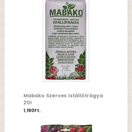
Mabako Szerves Istállótrágya
20l
1,190Ft.