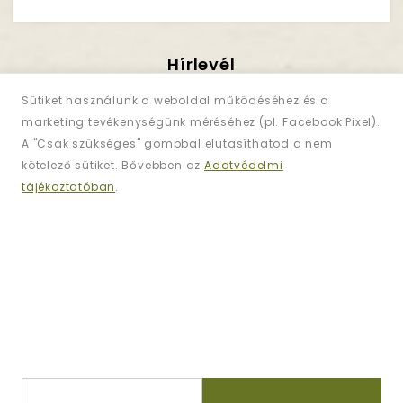
Hírlevél
Iratkozzon Fel!
Sütiket használunk a weboldal működéséhez és a
marketing tevékenységünk méréséhez (pl. Facebook Pixel).
A "Csak szükséges" gombbal elutasíthatod a nem
Regisztráljon és iratkozzon fel
hírlevelünkre
kötelező sütiket. Bővebben az
Adatvédelmi
az akciókért!
tájékoztatóban
.
Információk
Kapcsolat