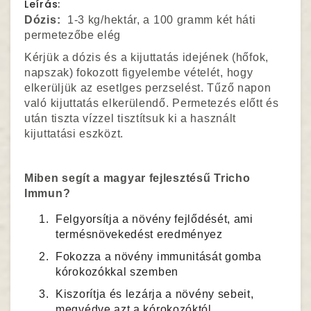
Leírás:
Dózis:
1-3 kg/hektár, a 100 gramm két háti
permetezőbe elég
Kérjük a dózis és a kijuttatás idejének (hőfok,
napszak) fokozott figyelembe vételét, hogy
elkerüljük az esetlges perzselést. Tűző napon
való kijuttatás elkerülendő. Permetezés előtt és
után tiszta vízzel tisztítsuk ki a használt
kijuttatási eszközt.
Miben segít a magyar fejlesztésű Tricho
Immun?
Felgyorsítja a növény fejlődését, ami
termésnövekedést eredményez
Fokozza a növény immunitását gomba
kórokozókkal szemben
Kiszorítja és lezárja a növény sebeit,
megvédve azt a kórokozóktól