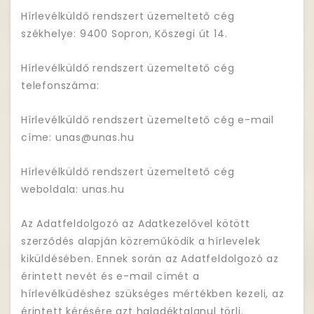
Hírlevélküldő rendszert üzemeltető cég
székhelye: 9400 Sopron, Kőszegi út 14.
Hírlevélküldő rendszert üzemeltető cég
telefonszáma:
Hírlevélküldő rendszert üzemeltető cég e-mail
címe: unas@unas.hu
Hírlevélküldő rendszert üzemeltető cég
weboldala: unas.hu
Az Adatfeldolgozó az Adatkezelővel kötött
szerződés alapján közreműködik a hírlevelek
kiküldésében. Ennek során az Adatfeldolgozó az
érintett nevét és e-mail címét a
hírlevélküdéshez szükséges mértékben kezeli, az
érintett kérésére azt haladéktalanul törli.