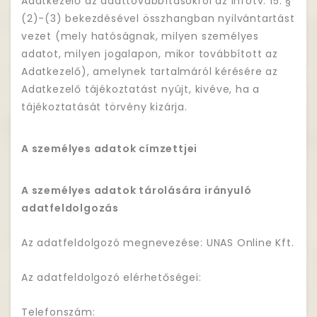
Adatkezelő az adattovábbításokról az Infotv. 15. §
(2)-(3) bekezdésével összhangban nyilvántartást
vezet (mely hatóságnak, milyen személyes
adatot, milyen jogalapon, mikor továbbított az
Adatkezelő), amelynek tartalmáról kérésére az
Adatkezelő tájékoztatást nyújt, kivéve, ha a
tájékoztatását törvény kizárja.
A személyes adatok címzettjei
A személyes adatok tárolására irányuló
adatfeldolgozás
Az adatfeldolgozó megnevezése: UNAS Online Kft.
Az adatfeldolgozó elérhetőségei:
Telefonszám: