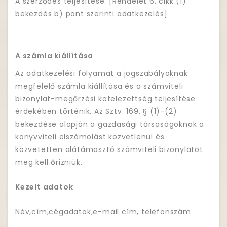
A szerződés teljesítése. [Rendelet 6. cikk (1)
bekezdés b) pont szerinti adatkezelés]
A számla kiállítása
Az adatkezelési folyamat a jogszabályoknak
megfelelő számla kiállítása és a számviteli
bizonylat-megőrzési kötelezettség teljesítése
érdekében történik. Az Sztv. 169. § (1)-(2)
bekezdése alapján a gazdasági társaságoknak a
könyvviteli elszámolást közvetlenül és
közvetetten alátámasztó számviteli bizonylatot
meg kell őrizniük.
Kezelt adatok
Név,cím,cégadatok,e-mail cím, telefonszám.