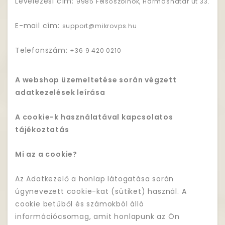
Levelezési cím:
9985 Felsőszölnök, Hármashatár út 33.
E-mail cím:
support@mikrovps.hu
Telefonszám:
+36 9 420 0210
A webshop üzemeltetése során végzett
adatkezelések leírása
A cookie-k használatával kapcsolatos
tájékoztatás
Mi az a cookie?
Az Adatkezelő a honlap látogatása során
úgynevezett cookie-kat (sütiket) használ. A
cookie betűből és számokból álló
információcsomag, amit honlapunk az Ön