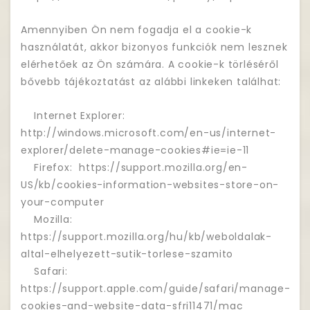
Amennyiben Ön nem fogadja el a cookie-k
használatát, akkor bizonyos funkciók nem lesznek
elérhetőek az Ön számára. A cookie-k törléséről
bővebb tájékoztatást az alábbi linkeken találhat:
Internet Explorer:
http://windows.microsoft.com/en-us/internet-
explorer/delete-manage-cookies#ie=ie-11
Firefox: https://support.mozilla.org/en-
US/kb/cookies-information-websites-store-on-
your-computer
Mozilla:
https://support.mozilla.org/hu/kb/weboldalak-
altal-elhelyezett-sutik-torlese-szamito
Safari:
https://support.apple.com/guide/safari/manage-
cookies-and-website-data-sfri11471/mac