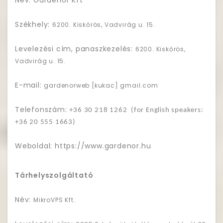
Név: Gardenor Kft
Székhely:
6200. Kiskőrös, Vadvirág u. 15.
Levelezési cím, panaszkezelés:
6200. Kiskőrös,
Vadvirág u. 15.
E-mail:
gardenorweb [kukac] gmail.com
Telefonszám:
+36 30 218 1262
(for English speakers:
+36 20 555 1663)
Weboldal: https://www.gardenor.hu
Tárhelyszolgáltató
Név:
MikroVPS Kft.