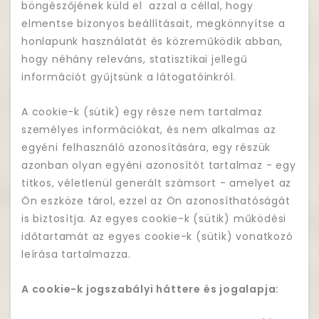
böngészőjének küld el azzal a céllal, hogy
elmentse bizonyos beállításait, megkönnyítse a
honlapunk használatát és közreműködik abban,
hogy néhány releváns, statisztikai jellegű
információt gyűjtsünk a látogatóinkról.
A cookie-k (sütik) egy része nem tartalmaz
személyes információkat, és nem alkalmas az
egyéni felhasználó azonosítására, egy részük
azonban olyan egyéni azonosítót tartalmaz - egy
titkos, véletlenül generált számsort - amelyet az
Ön eszköze tárol, ezzel az Ön azonosíthatóságát
is biztosítja. Az egyes cookie-k (sütik) működési
időtartamát az egyes cookie-k (sütik) vonatkozó
leírása tartalmazza.
A cookie-k jogszabályi háttere és jogalapja: