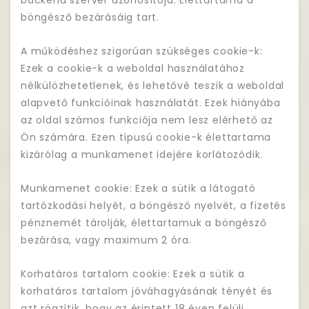
backend szerver azonosítója. Élettartama a
böngésző bezárásáig tart.
A működéshez szigorúan szükséges cookie-k:
Ezek a cookie-k a weboldal használatához
nélkülözhetetlenek, és lehetővé teszik a weboldal
alapvető funkcióinak használatát. Ezek hiányába
az oldal számos funkciója nem lesz elérhető az
Ön számára. Ezen típusú cookie-k élettartama
kizárólag a munkamenet idejére korlátozódik.
Munkamenet cookie: Ezek a sütik a látogató
tartózkodási helyét, a böngésző nyelvét, a fizetés
pénznemét tárolják, élettartamuk a böngésző
bezárása, vagy maximum 2 óra.
Korhatáros tartalom cookie: Ezek a sütik a
korhatáros tartalom jóváhagyásának tényét és
azt rögzítik, hogy az érintett 18 éven felüli,