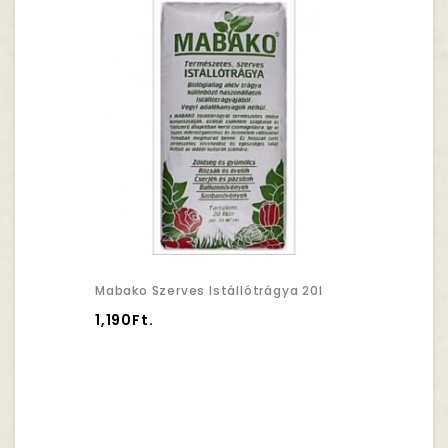
Mabako Szerves Istállótrágya 20l
1,190Ft.