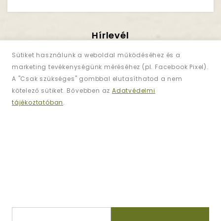
Hírlevél
Iratkozzon Fel!
Sütiket használunk a weboldal működéséhez és a
marketing tevékenységünk méréséhez (pl. Facebook Pixel).
A "Csak szükséges" gombbal elutasíthatod a nem
Regisztráljon és iratkozzon fel
hírlevelünkre
kötelező sütiket. Bővebben az
Adatvédelmi
az akciókért!
tájékoztatóban
.
Információk
Kapcsolat