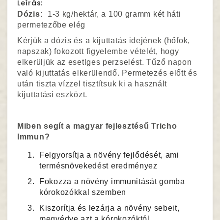
Leírás:
Dózis:
1-3 kg/hektár, a 100 gramm két háti
permetezőbe elég
Kérjük a dózis és a kijuttatás idejének (hőfok,
napszak) fokozott figyelembe vételét, hogy
elkerüljük az esetlges perzselést. Tűző napon
való kijuttatás elkerülendő. Permetezés előtt és
után tiszta vízzel tisztítsuk ki a használt
kijuttatási eszközt.
Miben segít a magyar fejlesztésű Tricho
Immun?
Felgyorsítja a növény fejlődését, ami
termésnövekedést eredményez
Fokozza a növény immunitását gomba
kórokozókkal szemben
Kiszorítja és lezárja a növény sebeit,
megvédve azt a kórokozóktól