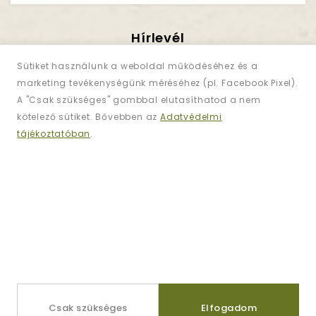
Hírlevél
Iratkozzon Fel!
Sütiket használunk a weboldal működéséhez és a
marketing tevékenységünk méréséhez (pl. Facebook Pixel).
A "Csak szükséges" gombbal elutasíthatod a nem
Regisztráljon és iratkozzon fel
hírlevelünkre
kötelező sütiket. Bővebben az
Adatvédelmi
az akciókért!
tájékoztatóban
.
Információk
Kapcsolat
Csak szükséges
Elfogadom
Gardenor Webshop © 2026