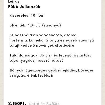
Leírás:
Főbb Jellemzők
Kiszerelés:
40 liter
pH érték:
4,0–5,5 (savanyú)
Felhasználás:
Rododendron, azálea,
hortenzia, kamélia, áfonya és egyéb savanyú
talajt kedvelő növények ültetésére
Tulajdonságok:
Jó víz- és levegőháztartás,
tápanyagdús, hosszú hatású
Előnyök:
Egészséges gyökérfejlődés, bőséges
virágzás, élénk levélszín
3,150Ft.
Nettó ár: 2,480Ft.