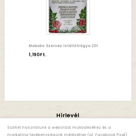
Mabako Szerves Istállótrágya 20l
1,190Ft.
Hírlevél
Iratkozzon Fel!
Sütiket használunk a weboldal működéséhez és a
marketing tevékenységünk méréséhez (pl. Facebook Pixel).