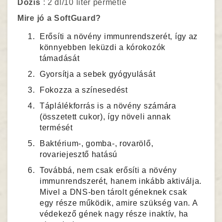
Dózis
: 2 dl/10 liter permetlé
Mire jó a SoftGuard?
Erősíti a növény immunrendszerét, így az
könnyebben leküzdi a kórokozók
támadását
Gyorsítja a sebek gyógyulását
Fokozza a színesedést
Táplálékforrás is a növény számára
(összetett cukor), így növeli annak
termését
Baktérium-, gomba-, rovarölő,
rovariejesztő hatású
Továbbá, nem csak erősíti a növény
immunrendszerét, hanem inkább aktiválja.
Mivel a DNS-ben tárolt géneknek csak
egy része működik, amire szükség van. A
védekező gének nagy része inaktív, ha