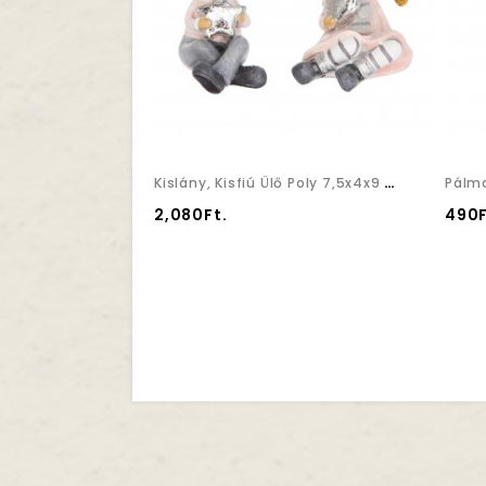
Kislány, Kisfiú Ülő Poly 7,5x4x9 Szürke,pink 2 Féle
2,080Ft.
490F