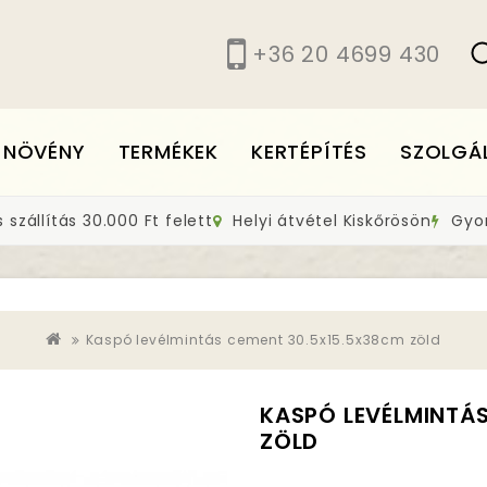
+36 20 4699 430
 NÖVÉNY
TERMÉKEK
KERTÉPÍTÉS
SZOLGÁ
szállítás 30.000 Ft felett
Helyi átvétel Kiskőrösön
Gyors
Kaspó levélmintás cement 30.5x15.5x38cm zöld
KASPÓ LEVÉLMINTÁ
ZÖLD