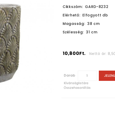
Cikkszám:
GARD-8232
Elérhető:
Elfogyott db
Magasság:
38 cm
Szélesség:
31 cm
10,800Ft.
Nettó ár: 8,5
Darab
JELEN
Kívánságlistára
Összehasonlítás