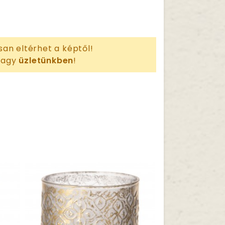
san eltérhet a képtől!
 vagy
üzletünkben
!