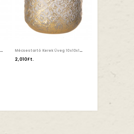
arvas Ajándékkal, Csillaggal Lógólábú Poly 7x5x19cm Piros 2 Féle
Mécsestartó Kerek Üveg 10x10x10,5cm Arany,kék
2,010Ft.
1,920Ft.