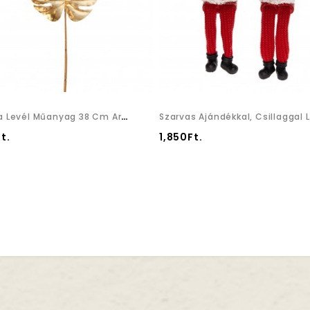
Pálma Levél Műanyag 38 Cm Arany
Sz
t.
1,850Ft.