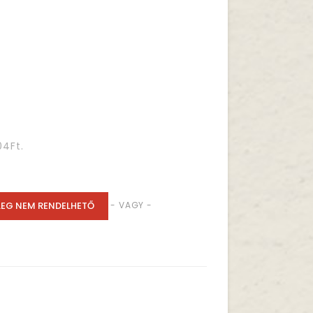
04Ft.
LEG NEM RENDELHETŐ
- VAGY -