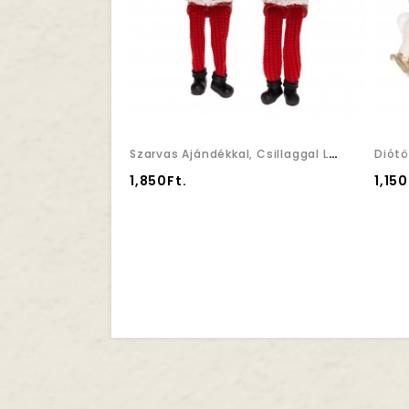
Szarvas Ajándékkal, Csillaggal Lógólábú Poly 7x5x19cm Piros 2 Féle
1,850Ft.
1,150