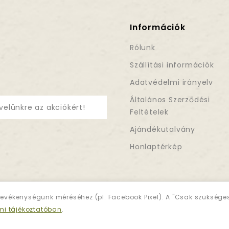
Információk
Rólunk
Szállítási információk
Adatvédelmi irányelv
Általános Szerződési
velünkre az akciókért!
Feltételek
Ajándékutalvány
Honlaptérkép
evékenységünk méréséhez (pl. Facebook Pixel). A "Csak szükség
mi tájékoztatóban
.