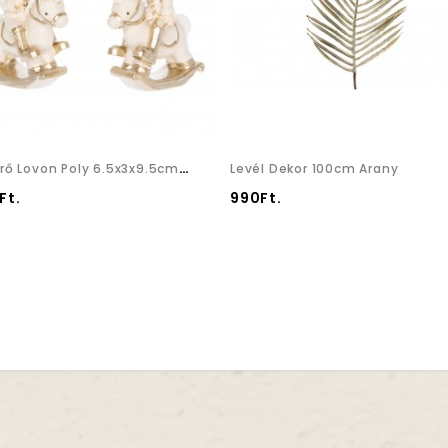
Diótörő Lovon Poly 6.5x3x9.5cm Krém, Arany 2 Féle
Levél Dekor 100cm Arany
Ft.
990Ft.