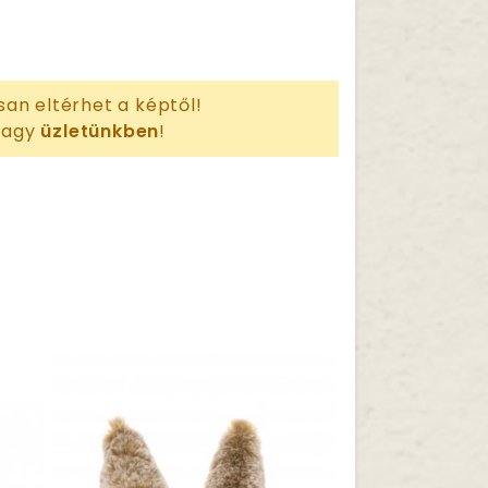
san eltérhet a képtől!
 vagy
üzletünkben
!