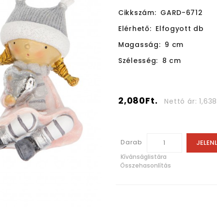
Cikkszám:
GARD-6712
Elérhető:
Elfogyott db
Magasság:
9 cm
Szélesség:
8 cm
2,080Ft.
Nettó ár: 1,638
Darab
JELEN
Kívánságlistára
Összehasonlítás