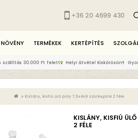
+36 20 4699 430
 NÖVÉNY
TERMÉKEK
KERTÉPÍTÉS
SZOLGÁ
szállítás 30.000 Ft felett
Helyi átvétel Kiskőrösön
Gyors
Kislány, kisfiú ülő poly 7,5x4x9 szürke,pink 2 féle
KISLÁNY, KISFIÚ ÜL
2 FÉLE