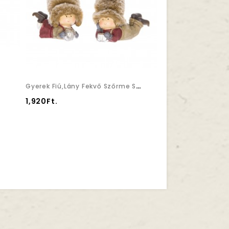
Gyerek Fiú,lány Fekvő Szőrme Sapkában Poly 10x5x6,5cm Bordó,barna 2 Féle
1,920Ft.
2,150Ft.