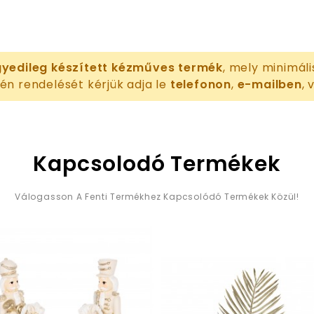
yedileg készített kézműves termék
, mely minimáli
én rendelését kérjük adja le
telefonon
,
e-mailben
,
Kapcsolodó Termékek
Válogasson A Fenti Termékhez Kapcsolódó Termékek Közül!