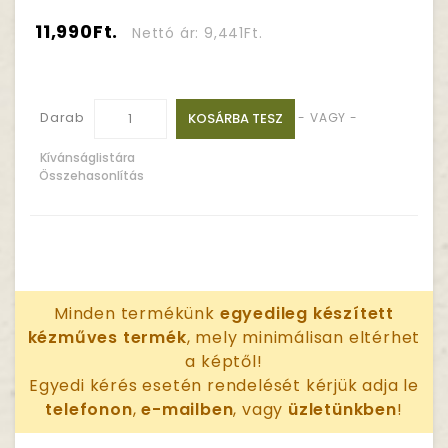
11,990Ft.
Nettó ár: 9,441Ft.
Darab
KOSÁRBA TESZ
- VAGY -
Kívánságlistára
Összehasonlítás
Minden termékünk
egyedileg készített
kézműves termék
, mely minimálisan eltérhet
a képtől!
Egyedi kérés esetén rendelését kérjük adja le
telefonon
,
e-mailben
, vagy
üzletünkben
!