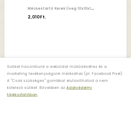
Mécsestartó Kerek Üveg 10x10x10,5cm Arany,kék
2,010Ft.
Sütiket használunk a weboldal működéséhez és a
marketing tevékenységünk méréséhez (pl. Facebook Pixel).
Hírlevél
A "Csak szükséges" gombbal elutasíthatod a nem
Iratkozzon Fel!
kötelező sütiket. Bővebben az
Adatvédelmi
tájékoztatóban
.
Regisztráljon és iratkozzon fel
hírlevelünkre
az akciókért!