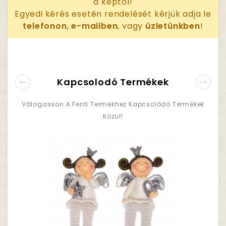
a képtől!
Egyedi kérés esetén rendelését kérjük adja le
telefonon
,
e-mailben
, vagy
üzletünkben
!
Kapcsolodó Termékek
Válogasson A Fenti Termékhez Kapcsolódó Termékek
Közül!