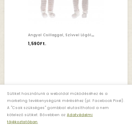
Angyal Csillaggal, Szívvel Lógólábú Poly 6,5x5,5x16/4,5x4,5x16cm Fehér/ezüst 2 Féle
1,590Ft.
Sütiket használunk a weboldal működéséhez és a
marketing tevékenységünk méréséhez (pl. Facebook Pixel).
Hírlevél
A "Csak szükséges" gombbal elutasíthatod a nem
Iratkozzon Fel!
kötelező sütiket. Bővebben az
Adatvédelmi
tájékoztatóban
.