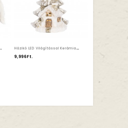
ló Poly 5,5x5x14 Fehér,szürke 2 Féle
Házikó LED Világítással Kerámia 19,5x14,5x30cm Fehér, Ezüst, Arany
9,996Ft.
1,850Ft.