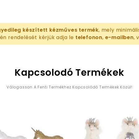
yedileg készített kézműves termék
, mely minimáli
én rendelését kérjük adja le
telefonon
,
e-mailben
,
Kapcsolodó Termékek
Válogasson A Fenti Termékhez Kapcsolódó Termékek Közül!