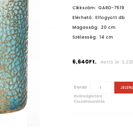
Cikkszám:
GARD-7519
Elérhető:
Elfogyott db
Magasság:
20 cm
Szélesség:
14 cm
6,640Ft.
Nettó ár: 5,228
Darab
JELEN
Kívánságlistára
Összehasonlítás