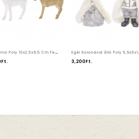
Unikornis Poly 10x2,5x9,5 Cm Fehér/pezsgő 2 Féle
Egér Koronával Ál
0Ft.
3,200Ft.