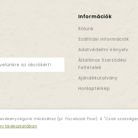
Információk
Rólunk
Szállítási információk
Adatvédelmi irányelv
Általános Szerződési
velünkre az akciókért!
Feltételek
Ajándékutalvány
Honlaptérkép
evékenységünk méréséhez (pl. Facebook Pixel). A "Csak szükség
mi tájékoztatóban
.