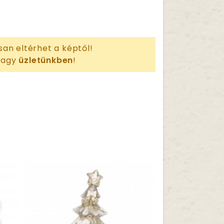
san eltérhet a képtől!
 vagy
üzletünkben
!