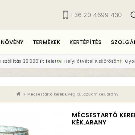
+36 20 4699 430
 NÖVÉNY
TERMÉKEK
KERTÉPÍTÉS
SZOLGÁ
szállítás 30.000 Ft felett
Helyi átvétel Kiskőrösön
Gyors
Mécsestartó kerek üveg 13,5x20cm kék,arany
MÉCSESTARTÓ KERE
KÉK,ARANY