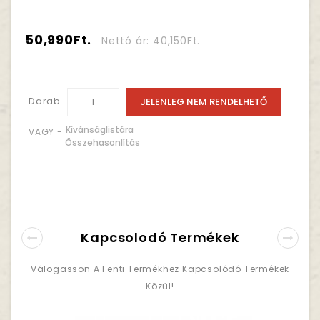
50,990Ft.
Nettó ár: 40,150Ft.
Darab
JELENLEG NEM RENDELHETŐ
-
Kívánságlistára
VAGY -
Összehasonlítás
Kapcsolodó Termékek
Válogasson A Fenti Termékhez Kapcsolódó Termékek
Közül!