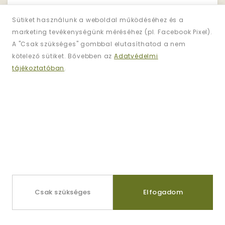
Sütiket használunk a weboldal működéséhez és a
marketing tevékenységünk méréséhez (pl. Facebook Pixel).
Hírlevél
A "Csak szükséges" gombbal elutasíthatod a nem
Iratkozzon Fel!
kötelező sütiket. Bővebben az
Adatvédelmi
tájékoztatóban
.
Regisztráljon és iratkozzon fel
hírlevelünkre
az akciókért!
Információk
Kapcsolat
Csak szükséges
Elfogadom