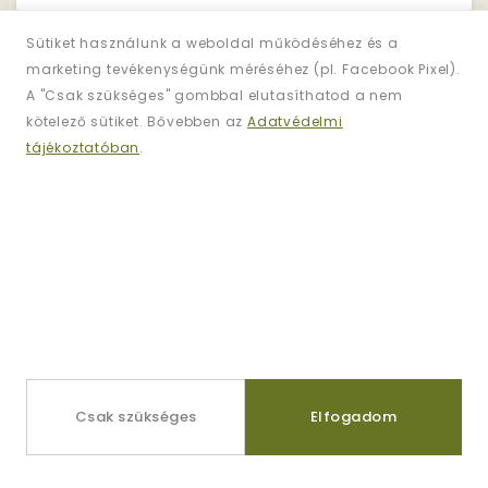
Sütiket használunk a weboldal működéséhez és a
marketing tevékenységünk méréséhez (pl. Facebook Pixel).
Hírlevél
A "Csak szükséges" gombbal elutasíthatod a nem
Iratkozzon Fel!
kötelező sütiket. Bővebben az
Adatvédelmi
tájékoztatóban
.
Regisztráljon és iratkozzon fel
hírlevelünkre
az akciókért!
Információk
Kapcsolat
Csak szükséges
Elfogadom