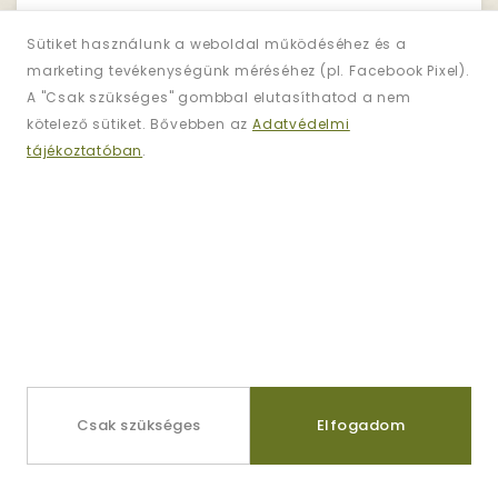
Sütiket használunk a weboldal működéséhez és a
marketing tevékenységünk méréséhez (pl. Facebook Pixel).
Hírlevél
A "Csak szükséges" gombbal elutasíthatod a nem
Iratkozzon Fel!
kötelező sütiket. Bővebben az
Adatvédelmi
tájékoztatóban
.
Regisztráljon és iratkozzon fel
hírlevelünkre
az akciókért!
Információk
Kapcsolat
Csak szükséges
Elfogadom