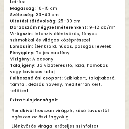
Leírás:
Magasság:
10–15 cm
Szélesség:
30–40 cm
Ültetési tőtávolság:
25–30 cm
Darabszám négyzetméterenként:
9–12 db/m²
Virágszín:
Intenzív élénkvörös, fényes
szirmokkal és világos középrésszel
Lombszín:
Élénkzöld, húsos, pozsgás levelek
Fényigény:
Teljes napfény
Vízigény:
Alacsony
Talajigény:
Jó vízáteresztő, laza, homokos
vagy kavicsos talaj
Felhasználási csoport:
Sziklakert, talajtakaró,
támfal, dézsás növény, mediterrán kert,
tetőkert
Extra tulajdonságok:
Rendkívül hosszan virágzik, késő tavasztól
egészen az őszi fagyokig
Élénkvörös virágai erőteljes színfoltot