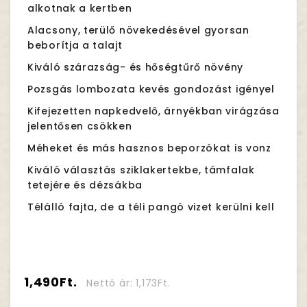
alkotnak a kertben
Alacsony, terülő növekedésével gyorsan
beborítja a talajt
Kiváló szárazság- és hőségtűrő növény
Pozsgás lombozata kevés gondozást igényel
Kifejezetten napkedvelő, árnyékban virágzása
jelentősen csökken
Méheket és más hasznos beporzókat is vonz
Kiváló választás sziklakertekbe, támfalak
tetejére és dézsákba
Télálló fajta, de a téli pangó vizet kerülni kell
1,490Ft.
Nettó ár: 1,173Ft.