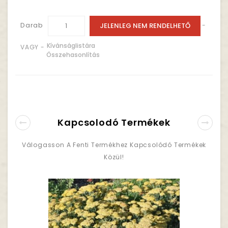
Darab
JELENLEG NEM RENDELHETŐ
-
Kívánságlistára
VAGY -
Összehasonlítás
Kapcsolodó Termékek
Válogasson A Fenti Termékhez Kapcsolódó Termékek
Közül!