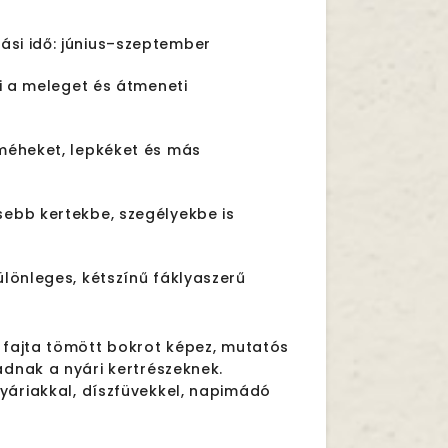
ási idő: június–szeptember
li a meleget és átmeneti
méheket, lepkéket és más
sebb kertekbe, szegélyekbe is
ülönleges, kétszínű fáklyaszerű
a fajta tömött bokrot képez, mutatós
adnak a nyári kertrészeknek.
yáriakkal, díszfüvekkel, napimádó