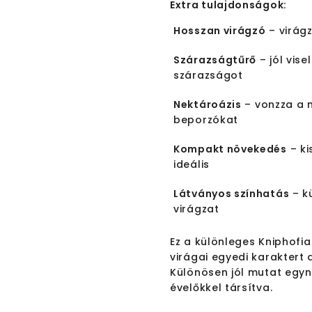
Extra tulajdonságok:
Hosszan virágzó
– virágz
Szárazságtűrő
– jól vise
szárazságot
Nektároázis
– vonzza a 
beporzókat
Kompakt növekedés
– ki
ideális
Látványos színhatás
– k
virágzat
Ez a különleges Kniphofi
virágai egyedi karaktert 
Különösen jól mutat egyn
évelőkkel társítva.