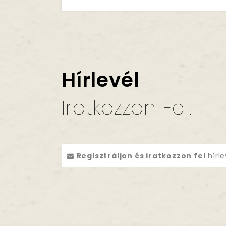
Hírlevél
Iratkozzon Fel!
Regisztráljon és iratkozzon fel
hírle