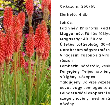
Cikkszám:
250755
Elérhető:
4 db
Leírás:
Latin név:
Kniphofia 'Red 
Magyar név:
Fürtös fáklya
Magasság:
40–50 cm
Ültetési tőtávolság:
30–4
Darabszám négyzetméte
Virágszín:
Tűzpiros a virá
részen
Lombszín:
Sötétzöld, kesk
Fényigény:
Teljes napfén
Vízigény:
Közepes
Talajigény:
Jó vízelvezet
savas vagy semleges tal
Felhasználási csoport:
Év
szegélynövény, mediterrá
növény