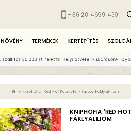
+36 20 4699 430
 NÖVÉNY
TERMÉKEK
KERTÉPÍTÉS
SZOLGÁ
szállítás 30.000 Ft felett
Helyi átvétel Kiskőrösön
Gyors
Kniphofia 'Red Hot Popsicle' - Fürtös Fáklyaliliom
KNIPHOFIA 'RED HOT
FÁKLYALILIOM