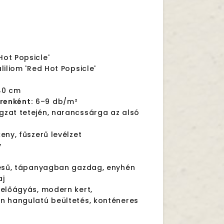
Hot Popsicle'
liliom 'Red Hot Popsicle'
0 cm
renként:
6–9 db/m²
gzat tetején, narancssárga az alsó
eny, fűszerű levélzet
y
ésű, tápanyagban gazdag, enyhén
aj
előágyás, modern kert,
n hangulatú beültetés, konténeres