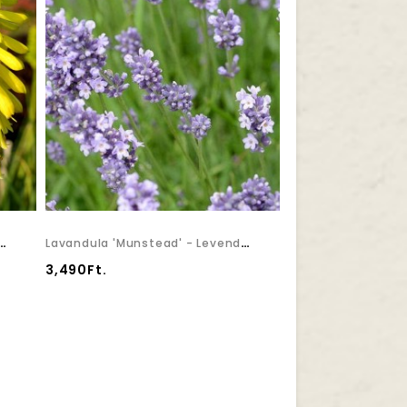
n Popsicle' - Fürtös Fáklyaliliom
Lavandula 'Munstead' - Levendula
3,490Ft.
2,290Ft.