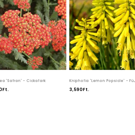
Kniphofia 'Lemo
lea 'Safran' - Cickafark
0Ft.
3,590Ft.