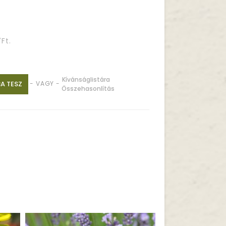
Ft.
Kívánságlistára
A TESZ
- VAGY -
Összehasonlítás