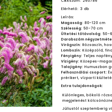
Cikkszám:
260786
Elérhető:
3 db
Leírás:
Magasság:
80–120 cm
Szélesség:
50–70 cm
Ültetési tőtávolság:
50–6
Darabszám négyzetméte
Virágszín:
Rózsaszín, hos
Lombszín:
Középzöld, fin
Fényigény:
Teljes napfény
Vízigény:
Közepes–maga
Talajigény:
Humuszban gazd
Felhasználási csoport:
Év
prérikert, vízparti kiültet
Extra tulajdonságok:
Különleges, bókoló rózsa
megjelenést kölcsönözne
Júliustól szeptemberig vi