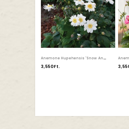
Anemone Hupehensis 'Snow Angel' - Szellőrózsa
3,550Ft.
3,55