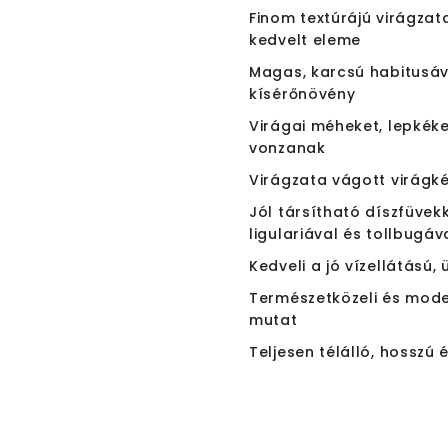
Finom textúrájú virágzat
kedvelt eleme
Magas, karcsú habitusáv
kísérőnövény
Virágai méheket, lepkék
vonzanak
Virágzata vágott virágké
Jól társítható díszfüvekk
ligulariával és tollbugáv
Kedveli a jó vízellátású,
Természetközeli és mod
mutat
Teljesen télálló, hosszú