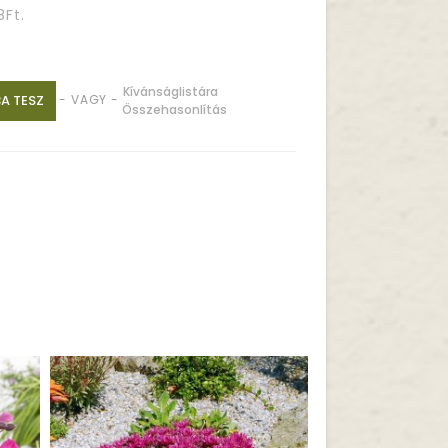
8Ft.
Kívánságlistára
A TESZ
- VAGY -
Összehasonlítás