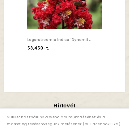
Lagerstroemia Indica 'Dynamite' - Selyemmirtusz
53,450Ft.
Hírlevél
Iratkozzon Fel!
Sütiket használunk a weboldal működéséhez és a
marketing tevékenységünk méréséhez (pl. Facebook Pixel).