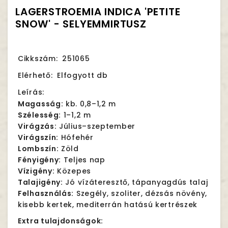
LAGERSTROEMIA INDICA 'PETITE
SNOW' - SELYEMMIRTUSZ
Cikkszám:
251065
Elérhető:
Elfogyott db
Leírás:
Magasság:
kb. 0,8–1,2 m
Szélesség:
1–1,2 m
Virágzás:
Július–szeptember
Virágszín:
Hófehér
Lombszín:
Zöld
Fényigény:
Teljes nap
Vízigény:
Közepes
Talajigény:
Jó vízáteresztő, tápanyagdús talaj
Felhasználás:
Szegély, szoliter, dézsás növény,
kisebb kertek, mediterrán hatású kertrészek
Extra tulajdonságok: