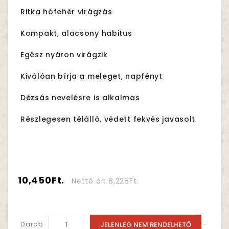
Ritka hófehér virágzás
Kompakt, alacsony habitus
Egész nyáron virágzik
Kiválóan bírja a meleget, napfényt
Dézsás nevelésre is alkalmas
Részlegesen télálló, védett fekvés javasolt
10,450Ft.
Nettó ár: 8,228Ft.
Darab
JELENLEG NEM RENDELHETŐ
-