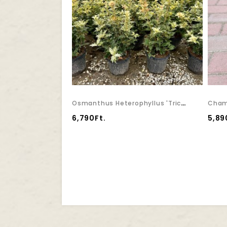
Osmanthus Heterophyllus 'Tricolor' - Tarkalevelű Illatvirág
6,790Ft.
5,89