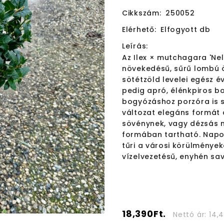
Cikkszám:
250052
Elérhető:
Elfogyott db
Leírás:
Az Ilex × mutchagara 'Nell
növekedésű, sűrű lombú ö
sötétzöld levelei egész é
pedig apró, élénkpiros bo
bogyózáshoz porzóra is sz
változat elegáns formát 
sövénynek, vagy dézsás n
formában tartható. Napos
tűri a városi körülmények
vízelvezetésű, enyhén sav
18,390Ft.
Nettó ár: 14,