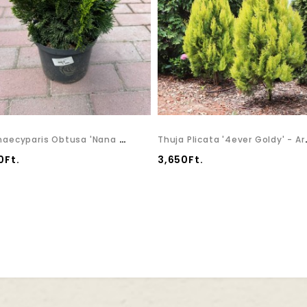
Chamaecyparis Obtusa 'Nana Gracilis' - Hinoki Álciprus
Thuja Plicata
0Ft.
3,650Ft.