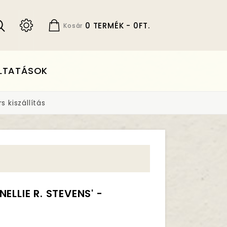
0 TERMÉK - 0FT.
Kosár
LTATÁSOK
 kiszállítás
ELLIE R. STEVENS' -