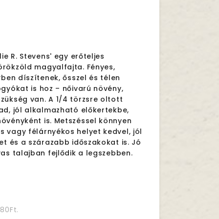
ie R. Stevens' egy erőteljes
rökzöld magyalfajta. Fényes,
vben díszítenek, ősszel és télen
gyókat is hoz – nőivarú növény,
ükség van. A 1/4 törzsre oltott
ad, jól alkalmazható előkertekbe,
övényként is. Metszéssel könnyen
 vagy félárnyékos helyet kedvel, jól
et és a szárazabb időszakokat is. Jó
as talajban fejlődik a legszebben.
480Ft.