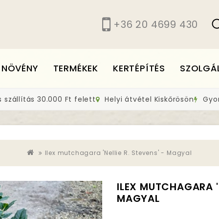
+36 20 4699 430
 NÖVÉNY
TERMÉKEK
KERTÉPÍTÉS
SZOLGÁ
szállítás 30.000 Ft felett
Helyi átvétel Kiskőrösön
Gyors
Ilex mutchagara 'Nellie R. Stevens' - Magyal
ILEX MUTCHAGARA 'N
MAGYAL