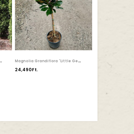
 '4ever Goldy' - Arany Tuja
Magnolia Grandiflora 'Little Gem' - Örökzöld Liliomfa
24,490Ft.
16,390Ft.