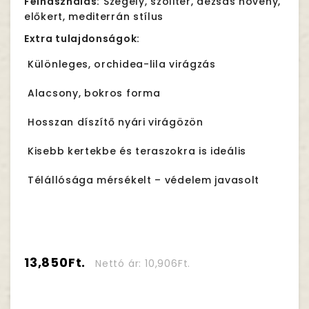
Felhasználás:
Szegély, szoliter, dézsás növény,
előkert, mediterrán stílus
Extra tulajdonságok:
Különleges, orchidea-lila virágzás
Alacsony, bokros forma
Hosszan díszítő nyári virágözön
Kisebb kertekbe és teraszokra is ideális
Télállósága mérsékelt – védelem javasolt
13,850Ft.
Nettó ár: 10,906Ft.