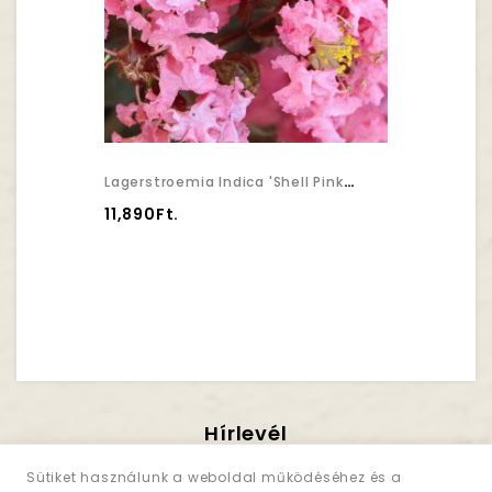
Lagerstroemia Indica 'Shell Pink' - Selyemmirtusz
11,890Ft.
Hírlevél
Iratkozzon Fel!
Sütiket használunk a weboldal működéséhez és a