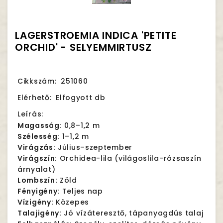
LAGERSTROEMIA INDICA 'PETITE
ORCHID' - SELYEMMIRTUSZ
Cikkszám:
251060
Elérhető:
Elfogyott db
Leírás:
Magasság:
0,8–1,2 m
Szélesség:
1–1,2 m
Virágzás:
Július–szeptember
Virágszín:
Orchidea-lila (világoslila-rózsaszín
árnyalat)
Lombszín:
Zöld
Fényigény:
Teljes nap
Vízigény:
Közepes
Talajigény:
Jó vízáteresztő, tápanyagdús talaj