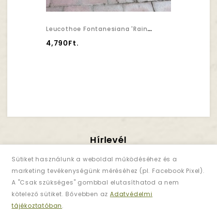
Leucothoe Fontanesiana 'Rainbow' - Fürtöshanga
4,790Ft.
Hírlevél
Iratkozzon Fel!
Sütiket használunk a weboldal működéséhez és a
marketing tevékenységünk méréséhez (pl. Facebook Pixel).
A "Csak szükséges" gombbal elutasíthatod a nem
Regisztráljon és iratkozzon fel
hírlevelünkre
kötelező sütiket. Bővebben az
Adatvédelmi
az akciókért!
tájékoztatóban
.