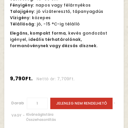
Fényigény:
napos vagy félárnyékos
Talajigény:
jó vízáteresztő, tápanyagdús
Vízigény:
közepes
Télállóság:
jó, -15 °C-ig télálló
Elegáns, kompakt forma
, kevés gondozást
igényel,
ideális térhatárolónak,
formanövénynek vagy dézsás dísznek
.
9,790Ft.
Nettó ár: 7,709Ft.
Darab
JELENLEG NEM RENDELHETŐ
-
Kívánságlistára
VAGY -
Összehasonlítás