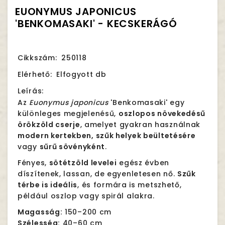
EUONYMUS JAPONICUS
'BENKOMASAKI' - KECSKERÁGÓ
Cikkszám:
250118
Elérhető:
Elfogyott db
Leírás:
Az
Euonymus japonicus
'Benkomasaki' egy
különleges megjelenésű,
oszlopos növekedésű
örökzöld cserje
, amelyet gyakran használnak
modern kertekben, szűk helyek beültetésére
vagy
sűrű sövényként
.
Fényes,
sötétzöld levelei
egész évben
díszítenek, lassan, de egyenletesen nő.
Szűk
térbe is ideális
, és formára is metszhető,
például oszlop vagy spirál alakra.
Magasság:
150–200 cm
Szélesség:
40–60 cm