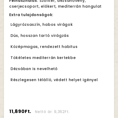
Felhasználás:
Szoliter, dézsanövény,
cserjecsoport, előkert, mediterrán hangulat
Extra tulajdonságok:
Lágyrózsaszín, habos virágok
Dús, hosszan tartó virágzás
Középmagas, rendezett habitus
Tökéletes mediterrán kertekbe
Dézsában is nevelhető
Részlegesen télálló, védett helyet igényel
11,890Ft.
Nettó ár: 9,362Ft.