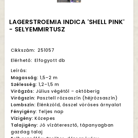
LAGERSTROEMIA INDICA 'SHELL PINK'
- SELYEMMIRTUSZ
Cikkszám:
251057
Elérhető:
Elfogyott db
Leírás:
Magasság:
1,5–2 m
Szélesség:
1,2–1,5 m
Virágzás:
Július végétől – októberig
Virágszín:
Pasztell rózsaszín (héjrózsaszín)
Lombszín:
Élénkzöld, ősszel vöröses árnyalat
Fényigény:
Teljes nap
Vízigény:
Közepes
Talajigény:
Jó vízáteresztő, tápanyagban
gazdag talaj