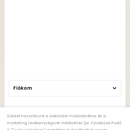
Fiókom
Sütiket használunk a weboldal működéséhez és a
marketing tevékenységünk méréséhez (pl. Facebook Pixel).
Hírlevél
A "Csak szükséges" gombbal elutasíthatod a nem