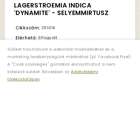
LAGERSTROEMIA INDICA
'DYNAMITE' - SELYEMMIRTUSZ
Cikkszám:
251014
Elérhető:
Elfogyott
Sütiket használunk a weboldal működéséhez és a
marketing tevékenységünk méréséhez (pl. Facebook Pixel).
53,450Ft.
Nettó ár:
42,087Ft.
A "Csak szükséges" gombbal elutasíthatod a nem
kötelező sütiket. Bővebben az
Adatvédelmi
tájékoztatóban
.
Darab
KOSÁRBA TESZ
KÍVÁNSÁGLISTÁRA
ÖSSZEHASONLÍTÁS