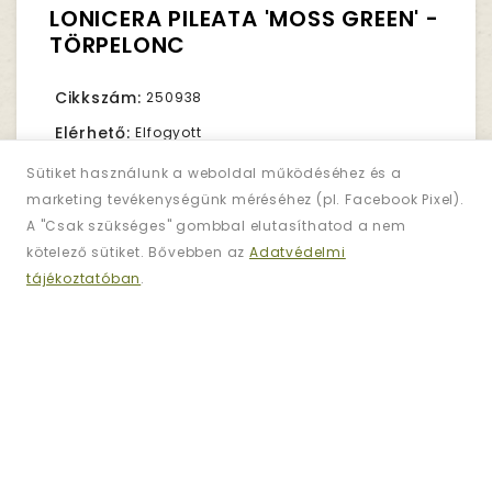
LONICERA PILEATA 'MOSS GREEN' -
TÖRPELONC
Cikkszám:
250938
Elérhető:
Elfogyott
Sütiket használunk a weboldal működéséhez és a
marketing tevékenységünk méréséhez (pl. Facebook Pixel).
1,850Ft.
Nettó ár:
1,457Ft.
A "Csak szükséges" gombbal elutasíthatod a nem
kötelező sütiket. Bővebben az
Adatvédelmi
tájékoztatóban
.
Darab
KOSÁRBA TESZ
KÍVÁNSÁGLISTÁRA
ÖSSZEHASONLÍTÁS