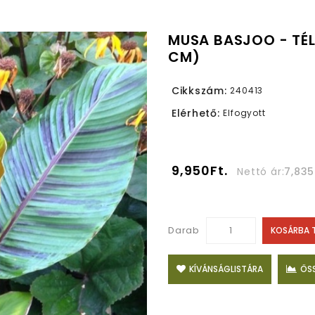
MUSA BASJOO - TÉ
CM)
Cikkszám:
240413
Elérhető:
Elfogyott
9,950Ft.
Nettó ár:
7,835
Darab
KOSÁRBA 
KÍVÁNSÁGLISTÁRA
ÖS