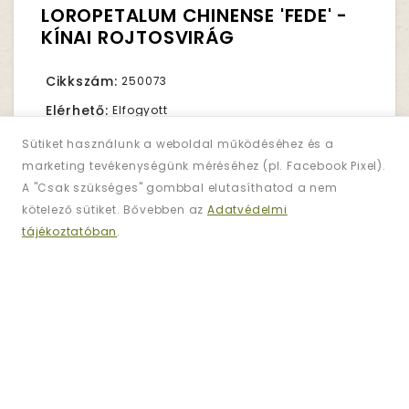
LOROPETALUM CHINENSE 'FEDE' -
KÍNAI ROJTOSVIRÁG
Cikkszám:
250073
Elérhető:
Elfogyott
Sütiket használunk a weboldal működéséhez és a
marketing tevékenységünk méréséhez (pl. Facebook Pixel).
20,390Ft.
Nettó ár:
16,055Ft.
A "Csak szükséges" gombbal elutasíthatod a nem
kötelező sütiket. Bővebben az
Adatvédelmi
tájékoztatóban
.
Darab
KOSÁRBA TESZ
KÍVÁNSÁGLISTÁRA
ÖSSZEHASONLÍTÁS