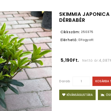
SKIMMIA JAPONICA 
DÉRBABÉR
Cikkszám:
250375
Elérhető:
Elfogyott
5,190Ft.
Nettó ár:
4,087F
Darab
KOSÁRBA 
KÍVÁNSÁGLISTÁRA
ÖS