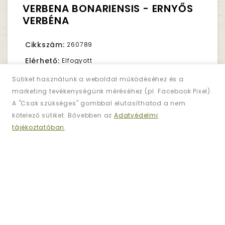
VERBENA BONARIENSIS - ERNYŐS
VERBÉNA
Cikkszám:
260789
Elérhető:
Elfogyott
Sütiket használunk a weboldal működéséhez és a
marketing tevékenységünk méréséhez (pl. Facebook Pixel).
1,490Ft.
Nettó ár:
1,173Ft.
A "Csak szükséges" gombbal elutasíthatod a nem
kötelező sütiket. Bővebben az
Adatvédelmi
tájékoztatóban
.
Darab
KOSÁRBA TESZ
KÍVÁNSÁGLISTÁRA
ÖSSZEHASONLÍTÁS