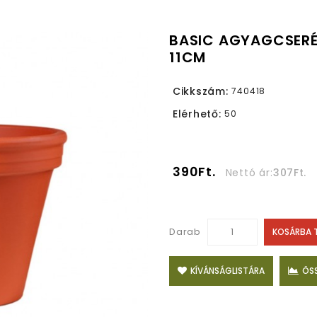
BASIC AGYAGCSERÉ
11CM
Cikkszám:
740418
Elérhető:
50
390Ft.
Nettó ár:
307Ft.
Darab
KOSÁRBA 
KÍVÁNSÁGLISTÁRA
ÖS