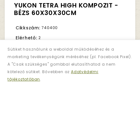
YUKON TETRA HIGH KOMPOZIT -
BÉZS 60X30X30CM
Cikkszám:
740400
Elérhető:
2
Sütiket használunk a weboldal működéséhez és a
marketing tevékenységünk méréséhez (pl. Facebook Pixel).
24,990Ft.
Nettó ár:
19,677Ft.
A "Csak szükséges" gombbal elutasíthatod a nem
kötelező sütiket. Bővebben az
Adatvédelmi
tájékoztatóban
.
Darab
KOSÁRBA TESZ
KÍVÁNSÁGLISTÁRA
ÖSSZEHASONLÍTÁS