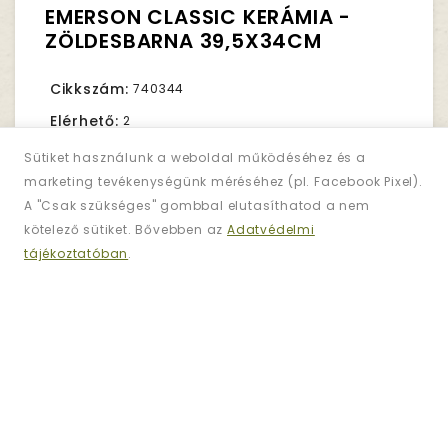
EMERSON CLASSIC KERÁMIA -
ZÖLDESBARNA 39,5X34CM
Cikkszám:
740344
Elérhető:
2
Sütiket használunk a weboldal működéséhez és a
marketing tevékenységünk méréséhez (pl. Facebook Pixel).
15,990Ft.
Nettó ár:
12,591Ft.
A "Csak szükséges" gombbal elutasíthatod a nem
kötelező sütiket. Bővebben az
Adatvédelmi
tájékoztatóban
.
Darab
KOSÁRBA TESZ
KÍVÁNSÁGLISTÁRA
ÖSSZEHASONLÍTÁS