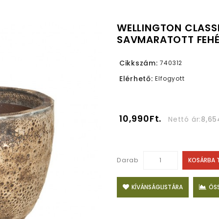
WELLINGTON CLASSI
SAVMARATOTT FEHÉ
Cikkszám:
740312
Elérhető:
Elfogyott
10,990Ft.
Nettó ár:
8,65
Darab
KOSÁRBA 
KÍVÁNSÁGLISTÁRA
ÖS